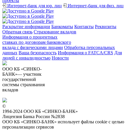
проекты
Интернет-банк для юр. лиц
Интернет-банк для физ. лиц
Раскрытие информации
Банкоматы
Контакты
Реквизиты
Обратная связь
Страхование вкладов
Информация о процентных
ставках по договорам банковского
вклада с физическими лицами
Обработка персональных
данных
Ваша безопасность
Информация о FATCA/CRS
Для
людей с инвалидностью
Новости
ООО КБ «СИНКО-
БАНК»— участник
государственной
системы страхования
вкладов
©
1994-2024 ООО КБ «СИНКО-БАНК»
Лицензия Банка России №2838
ООО КБ «СИНКО-БАНК»
использует файлы cookie
с целью
персонализации сервисов