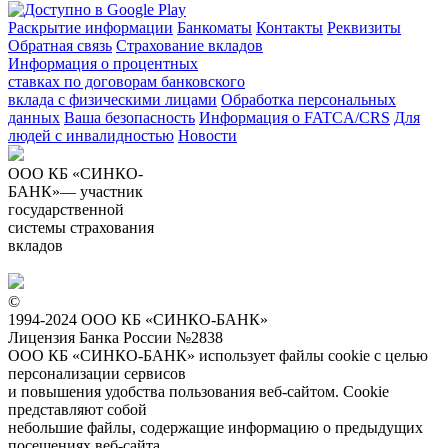
Раскрытие информации
Банкоматы
Контакты
Реквизиты
Обратная связь
Страхование вкладов
Информация о процентных
ставках по договорам банковского
вклада с физическими лицами
Обработка персональных
данных
Ваша безопасность
Информация о FATCA/CRS
Для
людей с инвалидностью
Новости
ООО КБ «СИНКО-
БАНК»— участник
государственной
системы страхования
вкладов
©
1994-2024 ООО КБ «СИНКО-БАНК»
Лицензия Банка России №2838
ООО КБ «СИНКО-БАНК»
использует файлы cookie
с целью
персонализации сервисов
и повышения удобства пользования веб-сайтом. Cookie
представляют собой
небольшие файлы, содержащие информацию о предыдущих
посещениях веб-сайта.