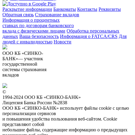
Раскрытие информации
Банкоматы
Контакты
Реквизиты
Обратная связь
Страхование вкладов
Информация о процентных
ставках по договорам банковского
вклада с физическими лицами
Обработка персональных
данных
Ваша безопасность
Информация о FATCA/CRS
Для
людей с инвалидностью
Новости
ООО КБ «СИНКО-
БАНК»— участник
государственной
системы страхования
вкладов
©
1994-2024 ООО КБ «СИНКО-БАНК»
Лицензия Банка России №2838
ООО КБ «СИНКО-БАНК»
использует файлы cookie
с целью
персонализации сервисов
и повышения удобства пользования веб-сайтом. Cookie
представляют собой
небольшие файлы, содержащие информацию о предыдущих