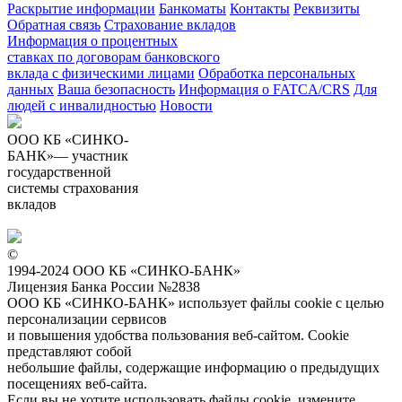
Раскрытие информации
Банкоматы
Контакты
Реквизиты
Обратная связь
Страхование вкладов
Информация о процентных
ставках по договорам банковского
вклада с физическими лицами
Обработка персональных
данных
Ваша безопасность
Информация о FATCA/CRS
Для
людей с инвалидностью
Новости
ООО КБ «СИНКО-
БАНК»— участник
государственной
системы страхования
вкладов
©
1994-2024 ООО КБ «СИНКО-БАНК»
Лицензия Банка России №2838
ООО КБ «СИНКО-БАНК»
использует файлы cookie
с целью
персонализации сервисов
и повышения удобства пользования веб-сайтом. Cookie
представляют собой
небольшие файлы, содержащие информацию о предыдущих
посещениях веб-сайта.
Если вы не хотите использовать файлы cookie, измените