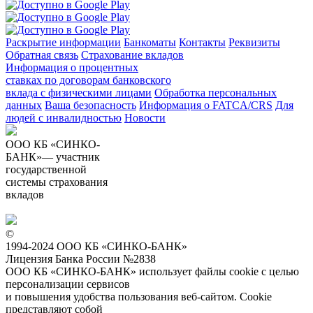
Раскрытие информации
Банкоматы
Контакты
Реквизиты
Обратная связь
Страхование вкладов
Информация о процентных
ставках по договорам банковского
вклада с физическими лицами
Обработка персональных
данных
Ваша безопасность
Информация о FATCA/CRS
Для
людей с инвалидностью
Новости
ООО КБ «СИНКО-
БАНК»— участник
государственной
системы страхования
вкладов
©
1994-2024 ООО КБ «СИНКО-БАНК»
Лицензия Банка России №2838
ООО КБ «СИНКО-БАНК»
использует файлы cookie
с целью
персонализации сервисов
и повышения удобства пользования веб-сайтом. Cookie
представляют собой