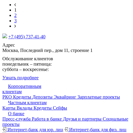
1
2
3
+7 (495) 737-41-40
Адрес
Москва, Последний пер., дом 11, строение 1
Обслуживание клиентов
понедельник – пятница:
09:15 - 17:30
суббота – воскресенье:
выходной
Узнать подробнее
Корпоративным
клиентам
РКО
Кредиты
Депозиты
Эквайринг
Зарплатные проекты
Частным клиентам
Карты
Вклады
Кредиты
Сейфы
О банке
Пресс-служба
Работа в банке
Друзья и партнеры
Cоциальные
проекты
Интернет-банк для юр. лиц
Интернет-банк для физ. лиц