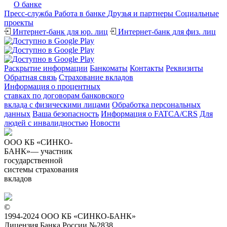
О банке
Пресс-служба
Работа в банке
Друзья и партнеры
Cоциальные
проекты
Интернет-банк для юр. лиц
Интернет-банк для физ. лиц
Раскрытие информации
Банкоматы
Контакты
Реквизиты
Обратная связь
Страхование вкладов
Информация о процентных
ставках по договорам банковского
вклада с физическими лицами
Обработка персональных
данных
Ваша безопасность
Информация о FATCA/CRS
Для
людей с инвалидностью
Новости
ООО КБ «СИНКО-
БАНК»— участник
государственной
системы страхования
вкладов
©
1994-2024 ООО КБ «СИНКО-БАНК»
Лицензия Банка России №2838